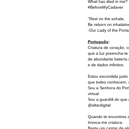
What has died in me? 
#BeforeMyCadaver
“Rest on the exhale,
Be reborn on inhalation
-Our Lady of the Porta
Português
:
Criatura de coração, 
que a luz preencha-t
de abundante batería 
e de dados infinitos.
Estou escondida justo
que todes conhecem, m
Sou a Senhora do Porta
virtual.
Sou a guardiã do que 
@altardigital
Quando te encontres a n
Invoca-me criatura.
Basta um cantar da al