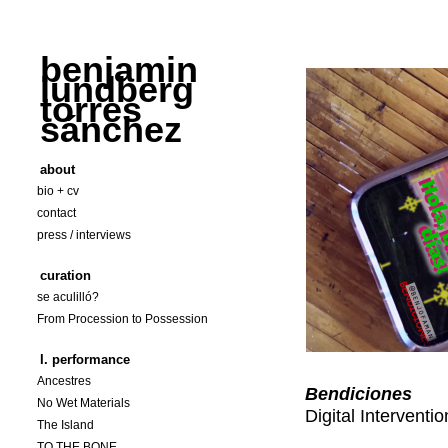
benjamin
lundberg
torres
sánchez
about
bio + cv
contact
press / interviews
curation
se aculilló?
From Procession to Possession
I. performance
Ancestres
Bendiciones
No Wet Materials
Digital Interventi
The Island
TO THE BONE