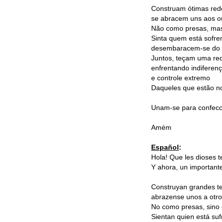
Construam ótimas red
se abracem uns aos ou
Não como presas, ma
Sinta quem está sofre
desembaracem-se do p
Juntos, teçam uma re
enfrentando indiferen
e controle extremo
Daqueles que estão n
Unam-se para confecc
Amém
Español
:
Hola! Que les dioses t
Y ahora, un important
Construyan grandes te
abrazense unos a otr
No como presas, sino
Sientan quien está suf