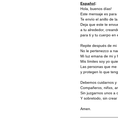
Español
:
Hola, buenos días!
Este mensaje es para ti
Te envío el anillo de la
Deja que este te envue
a tu alrededor, creand
para ti y tu cuerpo en 
Repite después de mi
No le pertenezco a na
Mi luz emana de mi y 
Mis límites soy yo qui
Las personas que me 
y protegen lo que teng
Debemos cuidarnos y c
Compañerxs, niñxs, a
Sin juzgarnos unos a o
Y sobretodo, sin crea
Amen.