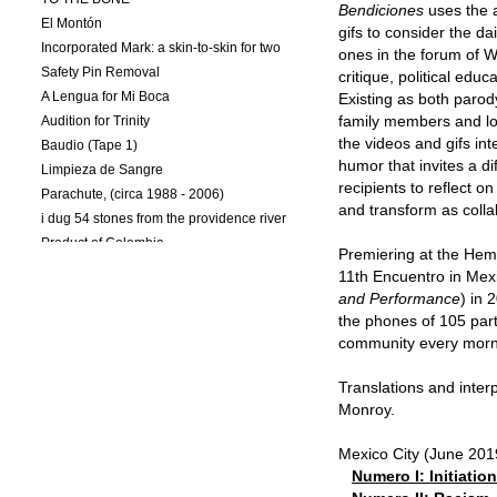
Bendiciones
uses the a
El Montón
gifs to consider the da
Incorporated Mark: a skin-to-skin for two
ones in the forum of W
Safety Pin Removal
critique, political edu
A Lengua for Mi Boca
Existing as both parody
Audition for Trinity
family members and lo
the videos and gifs int
Baudio (Tape 1)
humor that invites a di
Limpieza de Sangre
recipients to reflect o
Parachute, (circa 1988 - 2006)
and transform as colla
i dug 54 stones from the providence river
Product of Colombia
Premiering at the Hemi
Lundberg/Torres-Sanchez (L/T-S: Pts. I-III)
11th Encuentro in Mexi
Hold/Release
and Performance
) in 
Naturalization (L/T-S: Pt. I)
the phones of 105 part
Colombioplasty (L/T-S: Pt. II)
community every morni
WHITE LIES/ EXIST TO PROTECT PRIVACY
Translations and inter
Mic Check After the Zimmerman Verdict
Monroy.
Prism
The Same Colombian: a tête-à-tête for two
Mexico City (June 201
Memoir: Draft 1
Numero I: Initiation