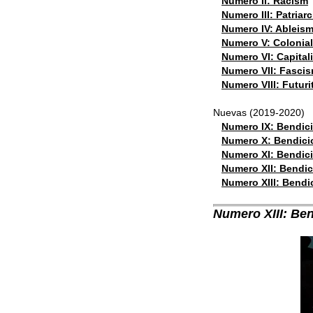
Numero II: Racism
II. visual art + installation
Numero III: Patriar
others in losing
Numero IV: Ableis
Choqué: Otra Vez
Numero V: Colonia
#ColorPoll2017
Numero VI: Capital
Color Poll
Numero VII: Fasci
Casa de Casta
Numero VIII: Futuri
III. video
Nuevas (2019-2020)
for our sake, not the wind's
Numero IX: Bendici
Numero X: Bendici
Bendiciones
Numero XI: Bendici
SPIT/TAKE/PAY/BACK
Numero XII: Bendic
Empire: Can’t Remember to Forget You [Pt.1]
Numero XIII: Bendi
The more I hold you
Choqué: I collide
Numero XIII: Ben
IV. spectacles
Miss La La & the Roustabouts
There's a time and a place...
A New Game:
© 2011 - 2026