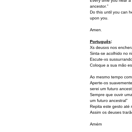
Every time you hear a 
ancestor.”
Do this until you can 
upon you.
Amen.
Português
:
Xs deusxs nos encher
Sinta-se acolhido no 
Escute-xs sussurrando
Coloque a sua mão esq
Ao mesmo tempo com a
Aperte-os suavemente 
serei um futuro ancest
Sempre que ouvir uma m
um futuro ancestral”
Repita este gesto até
Assim os deuses trarã
Amém