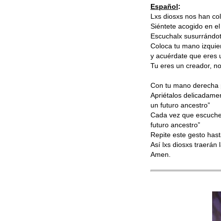
Español
:
Lxs diosxs nos han co
Siéntete acogido en e
Escuchalx susurrándote
Coloca tu mano izquier
y acuérdate que eres u
Tu eres un creador, no 
Con tu mano derecha p
Apriétalos delicadament
un futuro ancestro”
Cada vez que escuches
futuro ancestro”
Repite este gesto has
Así lxs diosxs traerán l
Amen.