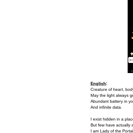
Theme by
WPShower
English
:
Creature of heart, bod
May the light always g
Abundant battery in yo
And infinite data.
I exist hidden in a pla
But few have actually 
I am Lady of the Porta