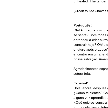
unhealed. The tender s
(Credit to Kat Chavez 
Português
:
Olá! Agora, depois que
se sente? Com todas a
aprendeu a criar outra
construir hoje? Oh! d
o futuro após o abuso
encontro em uma ferid
nossa salvação. Amé
Agradecimentos espaci
sutura fofa.
Español
:
Hola! ahora, después 
¿Cómo te sientes? Con
alguna vez aprendido a
¿Qué quieres constru
forma colectiva al fut