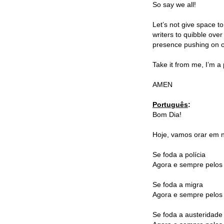
So say we all!
Let’s not give space t
writers to quibble over
presence pushing on o
Take it from me, I’m a 
AMEN
Português
:
Bom Dia!
Hoje, vamos orar em 
Se foda a polícia
Agora e sempre pelos 
Se foda a migra
Agora e sempre pelos 
Se foda a austeridade