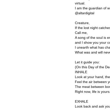
virtual.
I am the guardian of w
@altardigital
Creature,
If the lost night catche
Call me,
A song of the soul is 
and I show you your co
I unearth what has ch
What was and will nev
Let it guide you:
(On this Day of the De
INHALE
Look at your hand, th
Feel the air between y
The meat between bo
Right now, life is yours
EXHALE
Look back and ask your