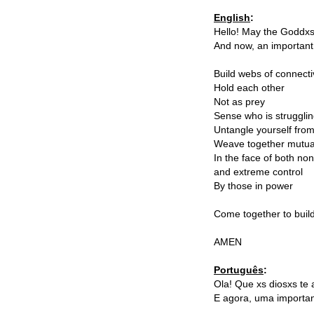
English
:
Hello! May the Goddxs
And now, an important
Build webs of connecti
Hold each other
Not as prey
Sense who is strugglin
Untangle yourself from
Weave together mutua
In the face of both no
and extreme control
By those in power
Come together to buil
AMEN
Português
:
Ola! Que xs diosxs te
E agora, uma import