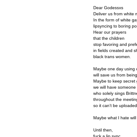
Dear Godessxs
Deliver us from white 
In the form of white g
lipsyncing to boring p
Hear our prayers
that the children
stop favoring and pref
in fields created and 
black trans women.
Maybe one day using c
will save us from bein
Maybe to keep secret 
we will have someone 
who solely sings Brittn
throughout the meetin
so it can’t be uploade
Maybe what I hate will 
Until then,
fuck a lip sync.