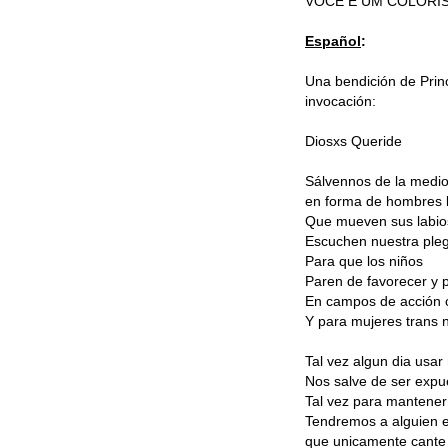
VOCÊ É UM COLORIS
Español
:
Una bendición de Prin
invocación:
Diosxs Queride
Sálvennos de la medio
en forma de hombres b
Que mueven sus labio
Escuchen nuestra pleg
Para que los niños
Paren de favorecer y p
En campos de acción 
Y para mujeres trans 
Tal vez algun dia usar
Nos salve de ser expue
Tal vez para mantener
Tendremos a alguien en
que unicamente cante 