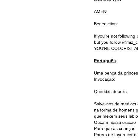
AMEN!
Benediction:
If you’re not followi
but you follow @miz_c
YOU’RE COLORIST A
Português
:
Uma bença da princes
Invocação:
Queridxs deusxs
Salve-nos da mediocr
na forma de homens ga
que mexem seus lábio
Ouçam nossa oração
Para que as crianças
Parem de favorecer e 